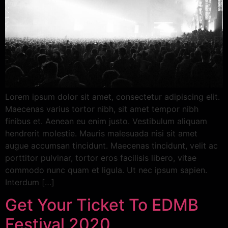
Lorem ipsum dolor sit amet, consectetur adipiscing elit.
Maecenas varius tortor nibh, sit amet tempor nibh
finibus et. Aenean eu enim justo. Vestibulum aliquam
hendrerit molestie. Mauris malesuada nisi sit amet
augue accumsan tincidunt. Maecenas tincidunt, velit ac
porttitor pulvinar, tortor eros facilisis libero, vitae
commodo nunc quam et ligula. Ut nec ipsum sapien.
Interdum […]
Get Your Ticket To EDMB
Festival 2020