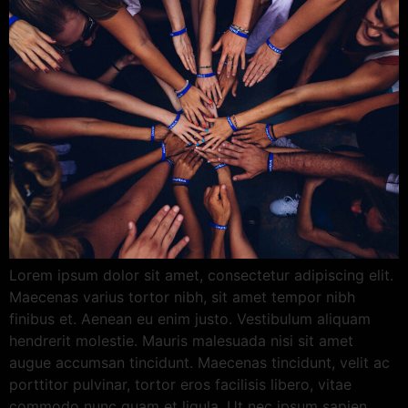
Lorem ipsum dolor sit amet, consectetur adipiscing elit.
Maecenas varius tortor nibh, sit amet tempor nibh
finibus et. Aenean eu enim justo. Vestibulum aliquam
hendrerit molestie. Mauris malesuada nisi sit amet
augue accumsan tincidunt. Maecenas tincidunt, velit ac
porttitor pulvinar, tortor eros facilisis libero, vitae
commodo nunc quam et ligula. Ut nec ipsum sapien.