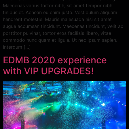
Maecenas varius tortor nibh, sit amet tempor nibh
finibus et. Aenean eu enim justo. Vestibulum aliquam
hendrerit molestie. Mauris malesuada nisi sit amet
augue accumsan tincidunt. Maecenas tincidunt, velit ac
porttitor pulvinar, tortor eros facilisis libero, vitae
commodo nunc quam et ligula. Ut nec ipsum sapien.
Interdum […]
EDMB 2020 experience
with VIP UPGRADES!