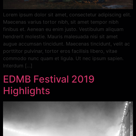
Lorem ipsum dolor sit amet, consectetur adipiscing elit.
Maecenas varius tortor nibh, sit amet tempor nibh
finibus et. Aenean eu enim justo. Vestibulum aliquam
hendrerit molestie. Mauris malesuada nisi sit amet
augue accumsan tincidunt. Maecenas tincidunt, velit ac
porttitor pulvinar, tortor eros facilisis libero, vitae
commodo nunc quam et ligula. Ut nec ipsum sapien.
Interdum […]
EDMB Festival 2019
Highlights