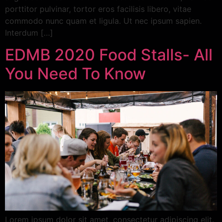
porttitor pulvinar, tortor eros facilisis libero, vitae
commodo nunc quam et ligula. Ut nec ipsum sapien.
Interdum […]
EDMB 2020 Food Stalls- All
You Need To Know
Lorem ipsum dolor sit amet, consectetur adipiscing elit.