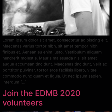
Lorem ipsum dolor sit amet, consectetur adipiscing elit.
Maecenas varius tortor nibh, sit amet tempor nibh
finibus et. Aenean eu enim justo. Vestibulum aliquam
hendrerit molestie. Mauris malesuada nisi sit amet
augue accumsan tincidunt. Maecenas tincidunt, velit ac
porttitor pulvinar, tortor eros facilisis libero, vitae
commodo nunc quam et ligula. Ut nec ipsum sapien.
Interdum […]
Join the EDMB 2020
volunteers