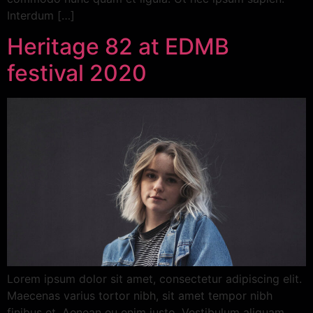
Interdum […]
Heritage 82 at EDMB
festival 2020
Lorem ipsum dolor sit amet, consectetur adipiscing elit.
Maecenas varius tortor nibh, sit amet tempor nibh
finibus et. Aenean eu enim justo. Vestibulum aliquam