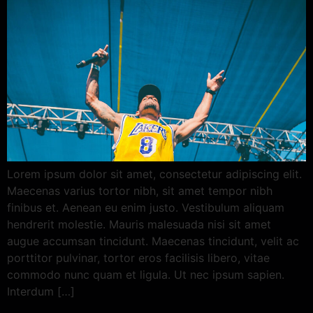
Lorem ipsum dolor sit amet, consectetur adipiscing elit.
Maecenas varius tortor nibh, sit amet tempor nibh
finibus et. Aenean eu enim justo. Vestibulum aliquam
hendrerit molestie. Mauris malesuada nisi sit amet
augue accumsan tincidunt. Maecenas tincidunt, velit ac
porttitor pulvinar, tortor eros facilisis libero, vitae
commodo nunc quam et ligula. Ut nec ipsum sapien.
Interdum […]