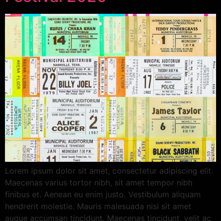
Lorem ipsum dolor sit amet, consectetur adipiscing elit.
Maecenas varius tortor nibh, sit amet tempor nibh
finibus et. Aenean eu enim justo. Vestibulum aliquam
hendrerit molestie. Mauris malesuada nisi sit amet
augue accumsan tincidunt. Maecenas tincidunt, velit ac