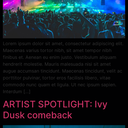
Lorem ipsum dolor sit amet, consectetur adipiscing elit.
Maecenas varius tortor nibh, sit amet tempor nibh
finibus et. Aenean eu enim justo. Vestibulum aliquam
hendrerit molestie. Mauris malesuada nisi sit amet
augue accumsan tincidunt. Maecenas tincidunt, velit ac
porttitor pulvinar, tortor eros facilisis libero, vitae
commodo nunc quam et ligula. Ut nec ipsum sapien.
Interdum […]
ARTIST SPOTLIGHT: Ivy
Dusk comeback