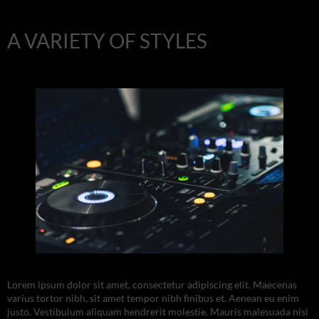
A VARIETY OF STYLES
Lorem ipsum dolor sit amet, consectetur adipiscing elit. Maecenas
varius tortor nibh, sit amet tempor nibh finibus et. Aenean eu enim
justo. Vestibulum aliquam hendrerit molestie. Mauris malesuada nisi