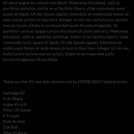
sit amet augue accumsan tincidunt. Maecenas tincidunt, velit ac
porttitor pulvinar, tortor eros facilisis libero, vitae commodo nunc
quam et ligula. Ut nec ipsum sapien. Interdum et malesuada fames ac
ante ipsum primis in faucibus. Integer id nisi nec nulla luctus lacinia
non eu turpis. Etiam in ex imperdiet justo tincidunt egestas. Ut
porttitor urna ac augue cursus tincidunt sit amet sed orci. Maecenas
tincidunt, velit ac porttitor pulvinar, tortor eros facilisis libero, vitae
commodo nunc quam et ligula. Ut nec ipsum sapien. Interdum et
malesuada fames ac ante ipsum primis in faucibus. Integer id nisi nec
nulla luctus lacinia non eu turpis. Etiam in ex imperdiet justo
tincidunt egestas. Ut porttitor
These are the 14 new acts announced by EDMB 2020 Festival today:
Heritage 82
Irvin Black
Lukas Kirsch
Pillar Of Goner
P Floppy
Kyle Archer
Zak Ball
Tyler Francis